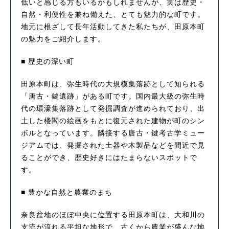
低いと感じる方もいるかもしれませんが、実は歴史・
自然・利便性を兼ね備えた、とても魅力的な町です。
地元に根ざして長年活動してきた私たちが、田原本町
の魅力をご紹介します。
■ 歴史の深い町
田原本町は、弥生時代の大規模集落跡として知られる
「唐古・鍵遺跡」がある町です。国内最大級の弥生時
代の環濠集落跡として発掘調査が進められており、出
土した楼閣の絵画をもとに復元された建物が町のシン
ボルとなっています。隣接する唐古・鍵考古学ミュー
ジアムでは、発掘された土器や木製品などを間近で見
ることができ、歴史好きにはたまらないスポットで
す。
■ 豊かな自然と農業のまち
奈良盆地のほぼ中央に位置する田原本町は、大和川の
支流が流れる平坦な地形で、古くから農業が盛んな地