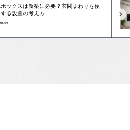
配ボックスは新築に必要？玄関まわりを便
にする設置の考え方
08.06
！